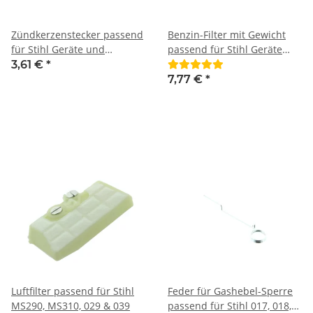
Zündkerzenstecker passend
Benzin-Filter mit Gewicht
für Stihl Geräte und
passend für Stihl Geräte
Maschinen
Aufnahme 5 mm
3,61 €
*
7,77 €
*
Luftfilter passend für Stihl
Feder für Gashebel-Sperre
MS290, MS310, 029 & 039
passend für Stihl 017, 018,