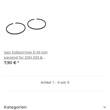
MS211, MS230, MS240,
MS250, MS260, MS270,
MS290, MS310, MS311 &
MS391
Satz Kolbenringe D 49 mm
passend für Stihl 039 &
MS390
7,90 €
*
Artikel 1 - 9 von 9
Kategorien