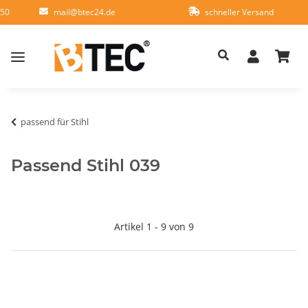
950
mail@btec24.de
schneller Versand
passend für Stihl
Passend Stihl 039
Artikel 1 - 9 von 9