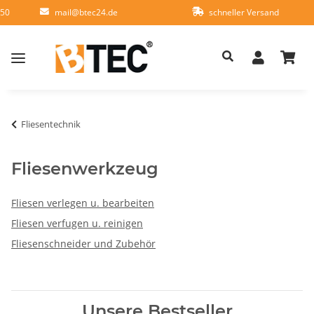
950
mail@btec24.de
schneller Versand
Fliesentechnik
Fliesenwerkzeug
Fliesen verlegen u. bearbeiten
Fliesen verfugen u. reinigen
Fliesenschneider und Zubehör
Unsere Bestseller