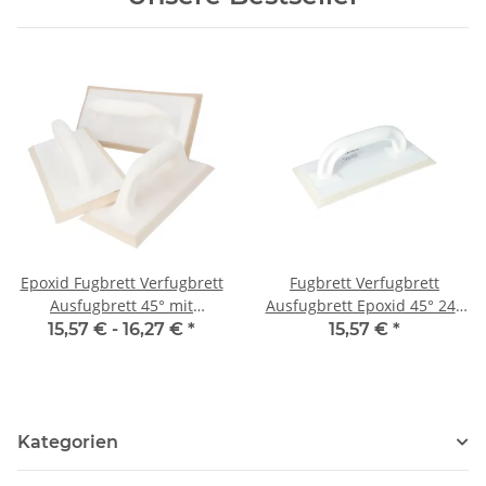
Epoxid Fugbrett Verfugbrett
Fugbrett Verfugbrett
Ausfugbrett 45° mit
Ausfugbrett Epoxid 45° 248
Spezialbelag in 3
x 130 mm mittel weich 65
15,57 € -
16,27 €
*
15,57 €
*
Härtegraden
shore
Kategorien