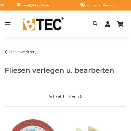
950
mail@btec24.de
schneller Versand
Fliesenwerkzeug
Fliesen verlegen u. bearbeiten
Artikel 1 - 8 von 8