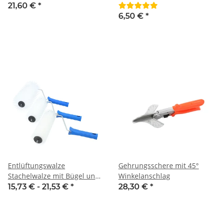
Montolit 14 mm mit Achse
21,60 €
*
6,50 €
*
Entlüftungswalze
Gehrungsschere mit 45°
Stachelwalze mit Bügel und
Winkelanschlag
Griff
15,73 € -
21,53 €
*
28,30 €
*