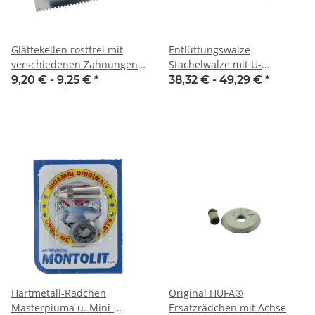
Glättekellen rostfrei mit
Entlüftungswalze
verschiedenen Zahnungen
Stachelwalze mit U-
E, R, T, S, RR
Metallbügel
9,20 € -
9,25 €
*
38,32 € -
49,29 €
*
Hartmetall-Rädchen
Original HUFA®
Masterpiuma u. Mini-
Ersatzrädchen mit Achse