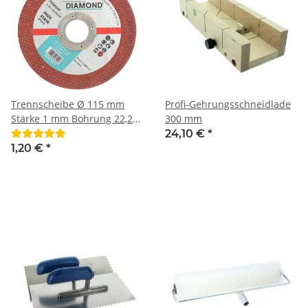
Trennscheibe Ø 115 mm
Profi-Gehrungsschneidlade
Stärke 1 mm Bohrung 22,23
300 mm
mm INOX spezial Metall
24,10 €
*
Stahl
1,20 €
*