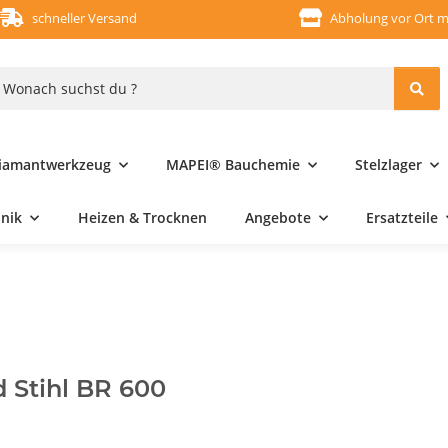
schneller Versand
Abholung vor Ort m
iamantwerkzeug
MAPEI® Bauchemie
Stelzlager
hnik
Heizen & Trocknen
Angebote
Ersatzteile
 Stihl BR 600