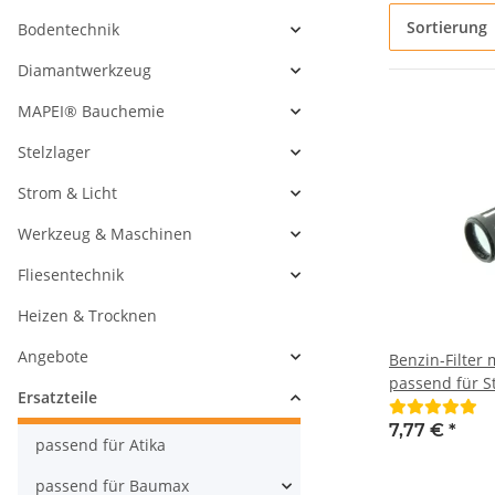
Sortierung
Bodentechnik
Diamantwerkzeug
MAPEI® Bauchemie
Stelzlager
Strom & Licht
Werkzeug & Maschinen
Fliesentechnik
Heizen & Trocknen
Angebote
Benzin-Filter 
passend für St
Ersatzteile
Aufnahme 5 
7,77 €
*
passend für Atika
passend für Baumax