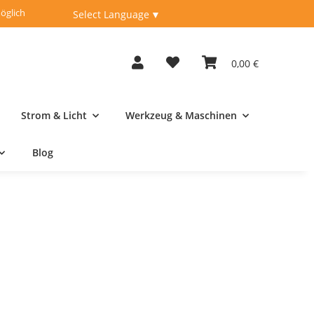
öglich
Fachberatung unter
04262-9198950
Select Language
▼
0,00 €
Strom & Licht
Werkzeug & Maschinen
Blog