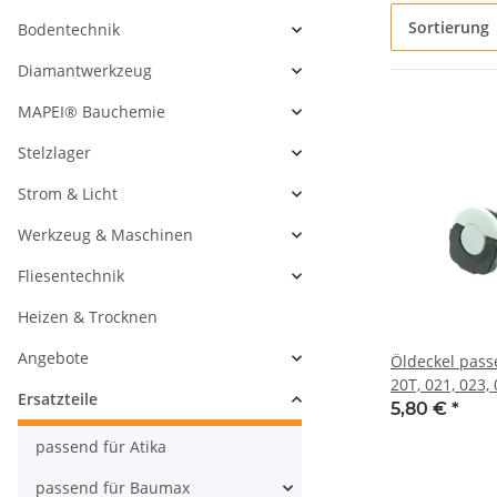
Sortierung
Bodentechnik
Diamantwerkzeug
MAPEI® Bauchemie
Stelzlager
Strom & Licht
Werkzeug & Maschinen
Fliesentechnik
Heizen & Trocknen
Angebote
Öldeckel passe
20T, 021, 023, 
Ersatzteile
029, 034, 036, 
5,80 €
*
048, 050, 051, 
passend für Atika
088, BG45, BG
MC200, MS171
passend für Baumax