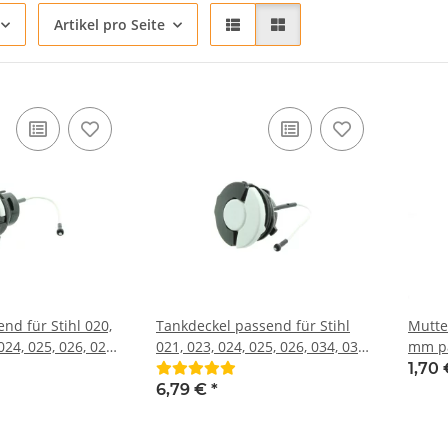
Artikel pro Seite
nd für Stihl 020,
Tankdeckel passend für Stihl
Mutte
024, 025, 026, 028,
021, 023, 024, 025, 026, 034, 036,
mm pa
038, 039, 044, 046,
MC200, MS171, MS181, MS192T,
021, 0
1,70
064, 066, 076, 084,
MS200T, MS210, MS211, MS230,
034, 0
6,79 €
*
46, BG55, BT45,
MS240, MS250, MS260, MS340,
064, 0
, MS181, MS192T,
MS360, MS380, MS381, HT,
MS171