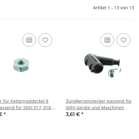
Artikel 1 - 13 von 13
r für Kettenraddeckel 8
Zündkerzenstecker passend für
ssend für Stihl 017, 018,
Stihl Geräte und Maschinen
23, 025, 026, 028, 029, 032,
 €
*
3,61 €
*
36, 038, 039, 044, 046, 048,
66, 084, 088, MS170,
, MS180, MS181, MS210,