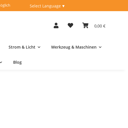
öglich
Fachberatung unter
04262-9198950
Select Language
▼
0,00 €
Strom & Licht
Werkzeug & Maschinen
Blog