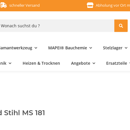
schneller Versand
Abholung vor Ort m
iamantwerkzeug
MAPEI® Bauchemie
Stelzlager
hnik
Heizen & Trocknen
Angebote
Ersatzteile
 Stihl MS 181