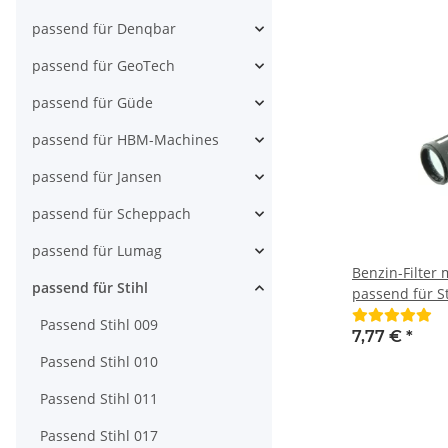
MS200T, MS21
MS240, MS250
passend für Denqbar
etc
passend für GeoTech
passend für Güde
passend für HBM-Machines
passend für Jansen
passend für Scheppach
passend für Lumag
Benzin-Filter 
passend für Stihl
passend für St
Aufnahme 5 
Passend Stihl 009
7,77 €
*
Passend Stihl 010
Passend Stihl 011
Passend Stihl 017