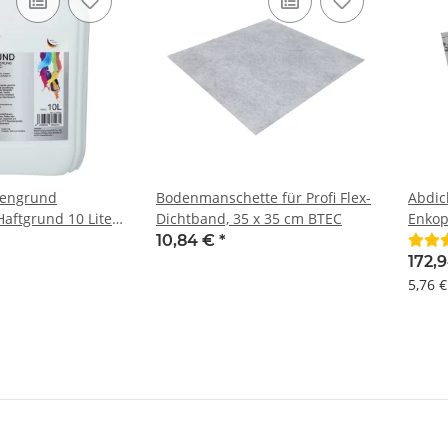
fengrund
Bodenmanschette für Profi Flex-
Abdic
aftgrund 10 Liter
Dichtband, 35 x 35 cm BTEC
Enkop
10,84 €
*
172,
5,76 