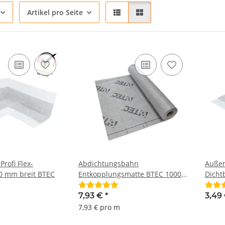
Artikel pro Seite
Profi Flex-
Abdichtungsbahn
Außen
0 mm breit BTEC
Entkopplungsmatte BTEC 1000
Dicht
mm breit lfd. Meter
7,93 €
*
3,49
7,93 € pro m