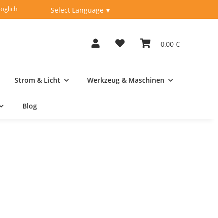
öglich
Fachberatung unter
04262-9198950
Select Language
▼
0,00 €
Strom & Licht
Werkzeug & Maschinen
Blog