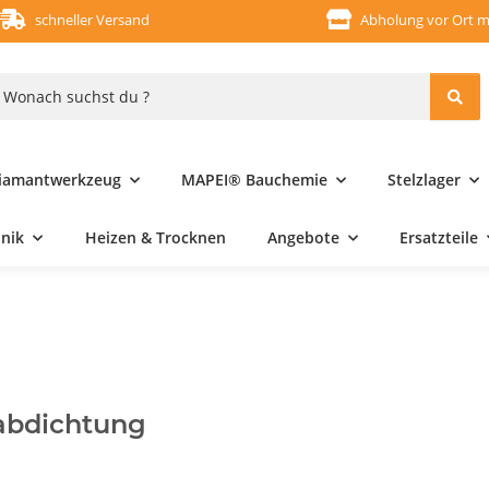
schneller Versand
Abholung vor Ort m
iamantwerkzeug
MAPEI® Bauchemie
Stelzlager
hnik
Heizen & Trocknen
Angebote
Ersatzteile
abdichtung