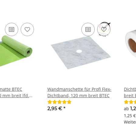
matte BTEC
Wandmanschette für Profi Flex-
Dicht
mm breit lfd.
Dichtband, 120 mm breit BTEC
breit
erverstärkt
2,95 €
*
ab
1,
1,25 
Weiter