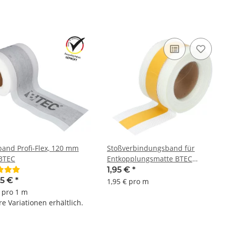
band Profi-Flex, 120 mm
Stoßverbindungsband für
 BTEC
Entkopplungsmatte BTEC
PROKOPP 1000 mm breit lfd.
1,95 €
*
Meter glasfaserverstärkt
25 €
*
1,95 € pro m
€ pro 1 m
e Variationen erhältlich.