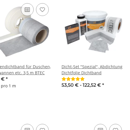
ndichtband für Duschen,
Dicht-Set "Spezial", Abdichtung
annen etc. 3,5 m BTEC
Dichtfolie Dichtband
0 €
*
53,50 € -
122,52 €
*
€ pro 1 m