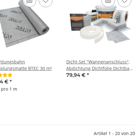
htungsbahn
Dicht-Set "Wannenanschluss",
plungsmatte BTEC 30 m²
Abdichtung Dichtfolie Dichtband
für Duschwanne oder
79,94 €
*
Badewanne
94 €
*
€ pro 1 m
Artikel 1 - 20 von 20