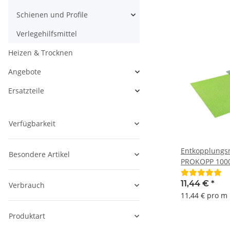
Schienen und Profile
Verlegehilfsmittel
Heizen & Trocknen
Angebote
Ersatzteile
Verfügbarkeit
Entkopplungs
Besondere Artikel
PROKOPP 1000 
Meter Glasfas
11,44 €
*
Verbrauch
11,44 € pro m
Produktart