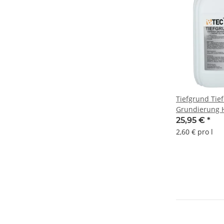
Tiefgrund Tie
Grundierung H
BTEC
25,95 €
*
2,60 € pro l