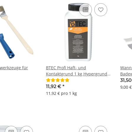
werkzeuge für
BTEC Profi Haft- und
Wanne
Kontaktgrund 1 kg Hypergrund
Badew
Grundierung Haftbrücke
31,5
11,92 €
*
9,00 
11,92 € pro 1 kg