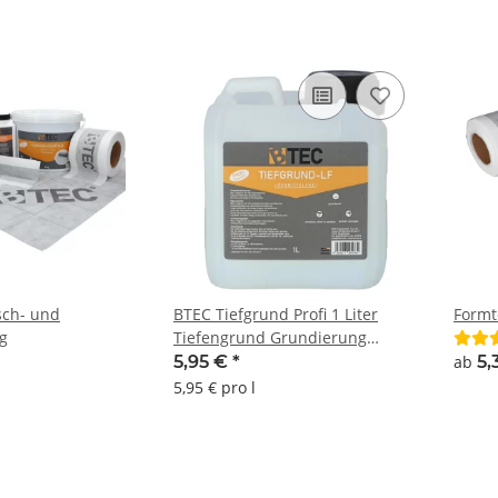
sch- und
BTEC Tiefgrund Profi 1 Liter
Formt
g
Tiefengrund Grundierung
Haftbrücke für saugenden
5,95 €
*
ab
5,
mineralische Untergründe
5,95 € pro l