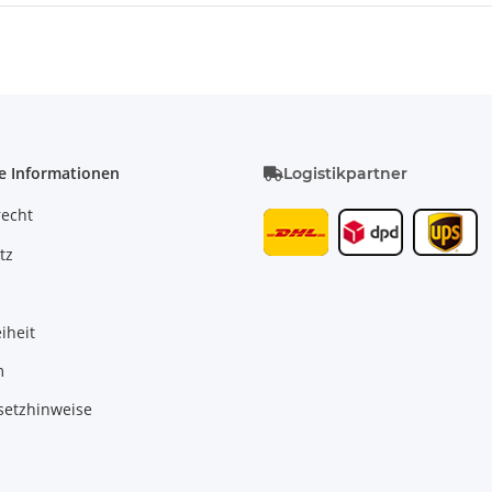
e Informationen
Logistikpartner
recht
tz
iheit
m
setzhinweise