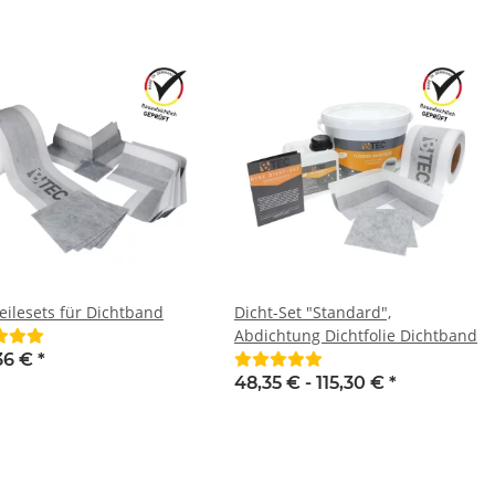
eilesets für Dichtband
Dicht-Set "Standard",
Abdichtung Dichtfolie Dichtband
36 €
*
48,35 € -
115,30 €
*