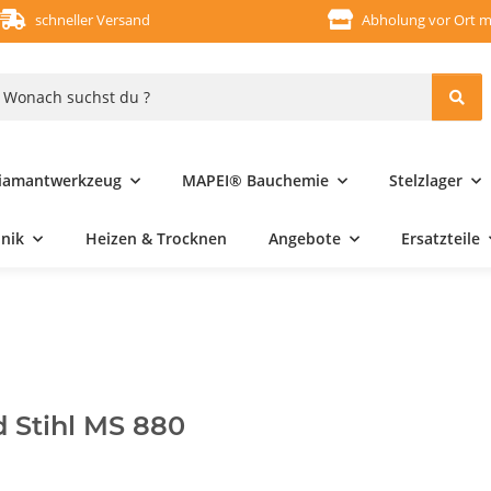
schneller Versand
Abholung vor Ort m
iamantwerkzeug
MAPEI® Bauchemie
Stelzlager
hnik
Heizen & Trocknen
Angebote
Ersatzteile
 Stihl MS 880