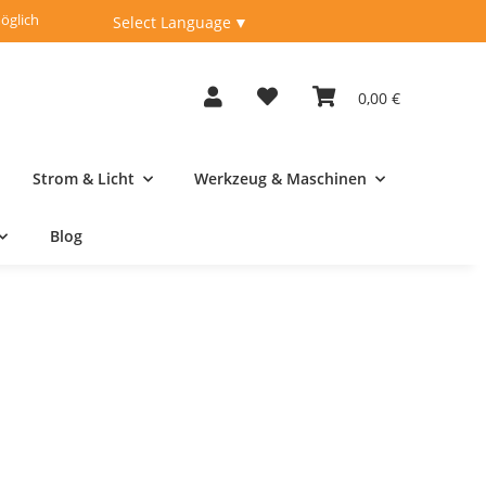
öglich
Fachberatung unter
04262-9198950
Select Language
▼
0,00 €
Strom & Licht
Werkzeug & Maschinen
Blog