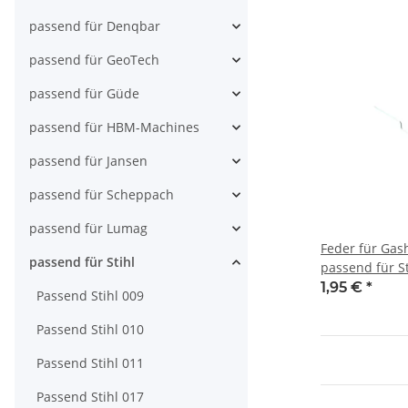
MS200T, MS21
MS240, MS250
passend für Denqbar
etc
passend für GeoTech
passend für Güde
passend für HBM-Machines
passend für Jansen
passend für Scheppach
passend für Lumag
Feder für Gas
passend für Stihl
passend für St
023, 025, 026, 
1,95 €
*
Passend Stihl 009
036, 038, 039, 
066, 084, 088
Passend Stihl 010
MS180, MS181
Passend Stihl 011
MS230, MS240
MS270, MS290
Passend Stihl 017
MS340, MS341