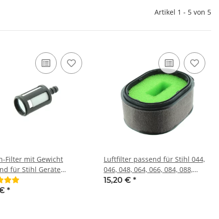
Artikel 1 - 5 von 5
n-Filter mit Gewicht
Luftfilter passend für Stihl 044,
nd für Stihl Geräte
046, 048, 064, 066, 084, 088,
ahme 5 mm
MS440, MS441, MS460, MS640,
15,20 €
*
MS650, MS660, MS780 & MS880
 €
*