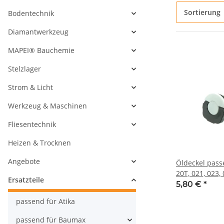
Sortierung
Bodentechnik
Diamantwerkzeug
MAPEI® Bauchemie
Stelzlager
Strom & Licht
Werkzeug & Maschinen
Fliesentechnik
Heizen & Trocknen
Angebote
Öldeckel passe
20T, 021, 023, 
Ersatzteile
029, 034, 036, 
5,80 €
*
048, 050, 051, 
passend für Atika
088, BG45, BG
MC200, MS171
passend für Baumax