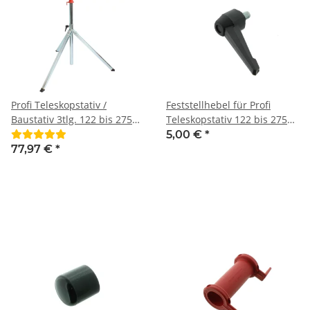
Profi Teleskopstativ /
Feststellhebel für Profi
Baustativ 3tlg. 122 bis 275
Teleskopstativ 122 bis 275
cm
cm
5,00 €
*
77,97 €
*