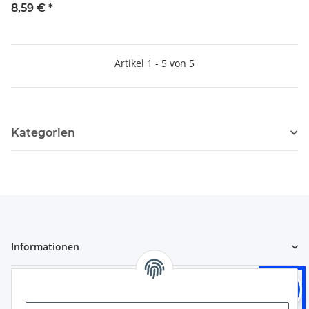
275 cm
8,59 €
*
Artikel 1 - 5 von 5
Kategorien
Informationen
Gesetzliche Informationen