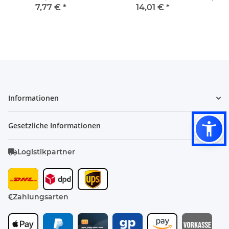
Stihl Geräte Aufnahme 5
passend für Lumag-
7,77 €
*
14,01 €
*
mm
Maschinen mit G200F
(4.8KW) Motor z.B.: GF
450, MD 500, MD 300,
MD 300G, LFR-40, VS80G,
VS80C, HB10S, SFR65, HC
1000EW und andere
Modelle
Informationen
Gesetzliche Informationen
Logistikpartner
Zahlungsarten