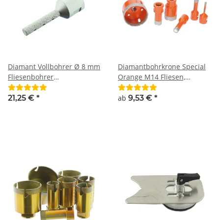
Diamant Vollbohrer Ø 8 mm
Diamantbohrkrone Special
Fliesenbohrer
Orange M14 Fliesen,
Diamantfräser M14
Keramik, Feinsteinzeug
21,25 €
*
ab
9,53 €
*