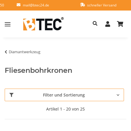
950
mail@btec24.de
schneller Versand
Diamantwerkzeug
Fliesenbohrkronen
Filter und Sortierung
Artikel 1 - 20 von 25