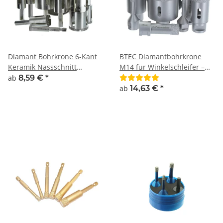
Diamant Bohrkrone 6-Kant
BTEC Diamantbohrkrone
Keramik Nassschnitt
M14 für Winkelschleifer –
Fliesenbohrer Glasfliese
Trockenbohrkrone für
ab
8,59 €
*
Feinsteinzeug, Keramik,
ab
14,63 €
*
Granitfliesen & Kacheln