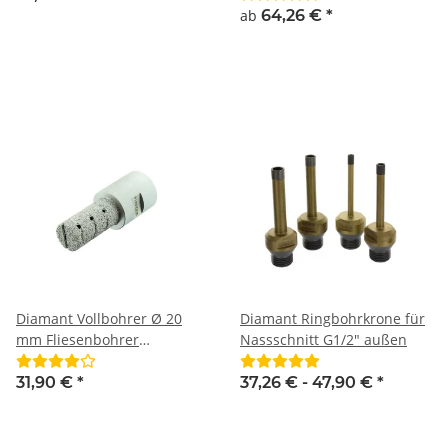
für Akkuschrauber und
ab
64,26 €
*
Bohrmaschinen
Diamant Vollbohrer Ø 20
Diamant Ringbohrkrone für
mm Fliesenbohrer
Nassschnitt G1/2" außen
Diamantfräser M14
31,90 €
*
37,26 € -
47,90 €
*