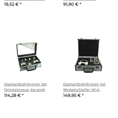
Diamantfräser M14, NL 100
19,52 €
*
91,90 €
*
mm
Diamantbohrkronen Set,
Diamantbohrkronen Set
Feinsteinzeug, Keramik
Winkelschleifer M14
Aufnahme inkl. Absaugung
114,28 €
*
149,95 €
*
Fliesenbohrkrone 20, 35, 40,
50 und 68 mm