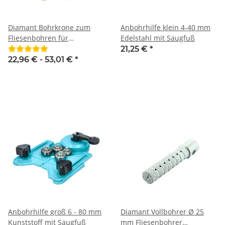
Diamant Bohrkrone zum
Anbohrhilfe klein 4-40 mm
Fliesenbohren für
Edelstahl mit Saugfuß
Winkelschleifer M14
21,25 €
*
Premium dünnwandig
22,96 € -
53,01 €
*
Anbohrhilfe groß 6 - 80 mm
Diamant Vollbohrer Ø 25
Kunststoff mit Saugfuß
mm Fliesenbohrer