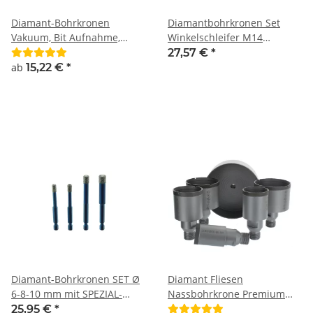
Diamant-Bohrkronen
Diamantbohrkronen Set
Vakuum, Bit Aufnahme,
Winkelschleifer M14
spezial Kühlkern
Aufnahme 6, 8 und 10mm
27,57 €
*
ab
15,22 €
*
Diamant-Bohrkronen SET Ø
Diamant Fliesen
6-8-10 mm mit SPEZIAL-
Nassbohrkrone Premium
Kühlkern mit BIT-Aufnahme
G1/2" außen Aufnahme
25,95 €
*