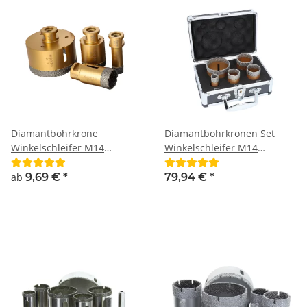
Diamantbohrkrone
Diamantbohrkronen Set
Winkelschleifer M14
Winkelschleifer M14
Aufnahme Fliesen
Aufnahme Fliesenbohrkrone
Feinsteinzeug Premium-
20, 35, 40, 50 und 68mm
ab
9,69 €
*
79,94 €
*
Plus-Qualität