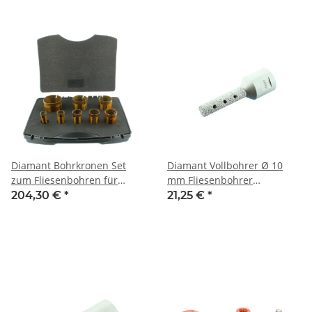
Diamant Bohrkronen Set
Diamant Vollbohrer Ø 10
zum Fliesenbohren für
mm Fliesenbohrer
Winkelschleifer M14
Diamantfräser M14
204,30 €
*
21,25 €
*
Premium dünnwandig