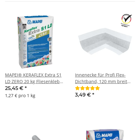
MAPEI® KERAFLEX Extra S1
Innenecke für Profi Flex-
LD ZERO 20 kg Fliesenkleber
Dichtband, 120 mm breit
Fliesenverlegemörtel für
BTEC
25,45 €
*
keramische Fliesen und
3,49 €
*
1,27 € pro 1 kg
großen, mittelgroßen und
kleinformatigen Platten im
Innen- und Außenbereich