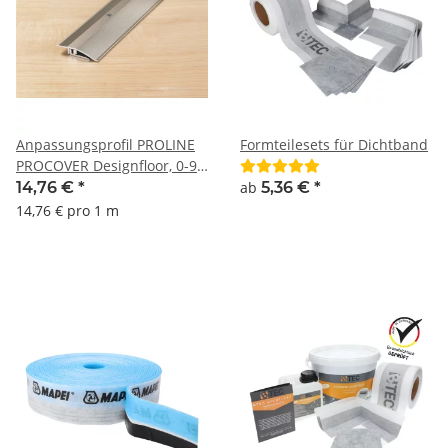
Anpassungsprofil PROLINE
Formteilesets für Dichtband
PROCOVER Designfloor, 0-9
mm, Aluminium, 100 cm,
14,76 €
*
ab
5,36 €
*
eloxiert Edelstahl
14,76 € pro 1 m