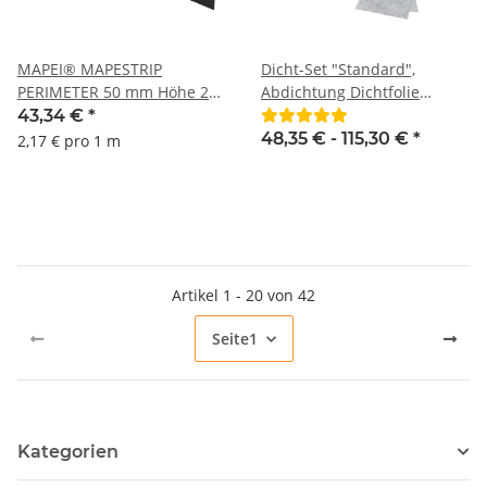
MAPEI® MAPESTRIP
Dicht-Set "Standard",
PERIMETER 50 mm Höhe 20
Abdichtung Dichtfolie
Meter selbstklebender
Dichtband
43,34 €
*
Randdämmstreifen
48,35 € -
115,30 €
*
2,17 € pro 1 m
Dämmbrücke Randstreifen
Estrich
Artikel 1 - 20 von 42
Seite
1
Kategorien