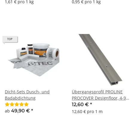
Fliesenverlegemörtel Flex-
Verbundestrich Estrich auf
1,61 € pro 1 kg
0,95 € pro 1 kg
Kleber Fliesen-Klebstoff
Dämmschicht für Innen-
und Außenbereich
TOP
Dicht-Sets Dusch- und
Übergangsprofil PROLINE
Badabdichtung
PROCOVER Designfloor, 4-9
mm, Aluminium, 100 cm,
12,60 €
*
eloxiert Edelstahl
ab
49,90 €
*
12,60 € pro 1 m