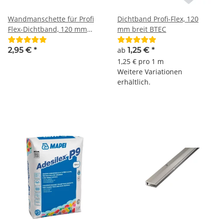
Wandmanschette für Profi
Dichtband Profi-Flex, 120
Flex-Dichtband, 120 mm
mm breit BTEC
breit BTEC
2,95 €
*
ab
1,25 €
*
1,25 € pro 1 m
Weitere Variationen
erhältlich.