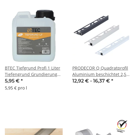
BTEC Tiefgrund Profi 1 Liter
PRODECOR Q Quadratprofil
Tiefengrund Grundierung
Aluminium beschichtet 2,50
Haftbrücke für saugenden
m
5,95 €
*
12,92 € -
16,37 €
*
mineralische Untergründe
5,95 € pro l