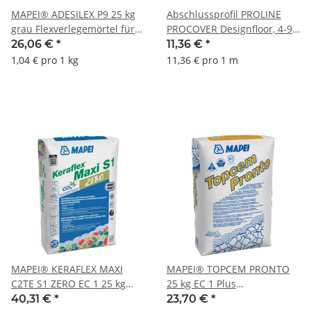
MAPEI® ADESILEX P9 25 kg
Abschlussprofil PROLINE
grau Flexverlegemörtel für
PROCOVER Designfloor, 4-9
Wand und Decke im Innen-
mm, Aluminium, 100 cm,
26,06 €
*
11,36 €
*
& Außenbereich
eloxiert Edelstahl
1,04 € pro 1 kg
11,36 € pro 1 m
MAPEI® KERAFLEX MAXI
MAPEI® TOPCEM PRONTO
C2TE S1 ZERO EC 1 25 kg
25 kg EC 1 Plus
Fliesenkleber
Schnellestrich Estrich
40,31 €
*
23,70 €
*