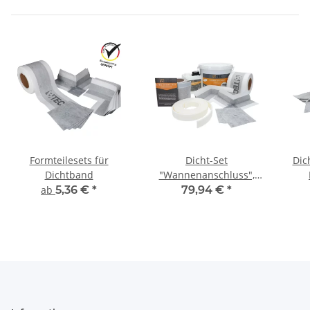
Formteilesets für
Dicht-Set
Dic
Dichtband
"Wannenanschluss",
Abdichtung Dichtfolie
ab
5,36 €
*
79,94 €
*
Dichtband für
Duschwanne oder
Badewanne