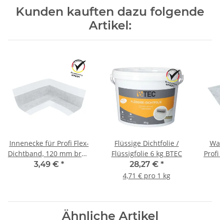
Kunden kauften dazu folgende
Artikel:
Innenecke für Profi Flex-
Flüssige Dichtfolie /
Wa
Dichtband, 120 mm breit
Flüssigfolie 6 kg BTEC
Profi
BTEC
3,49 €
*
28,27 €
*
4,71 € pro 1 kg
Ähnliche Artikel