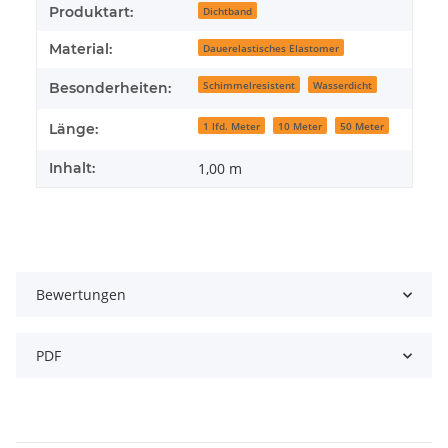
Produktart:
Dichtband
Material:
Dauerelastisches Elastomer
Schimmelresistent
Wasserdicht
Besonderheiten:
1 lfd. Meter
10 Meter
50 Meter
Länge:
Inhalt:
1,00 m
Bewertungen
PDF