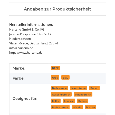
Angaben zur Produktsicherheit
Herstellerinformationen:
Harteno GmbH & Co. KG
Johann-Philipp-Reis-Straße 17
Niedersachsen
Visselhövede, Deutschland, 27374
info@harteno.de
https://www.harteno.de
Produkteigenschaft
Wert
Marke:
BTEC
Grau
Blau
Farbe:
Badewanne
Nassräume
Boden
Aussenbereich
Innenbereich
Geeignet für:
Keller
Terasse
Balkon
Badezimmer
Wände
Dusche