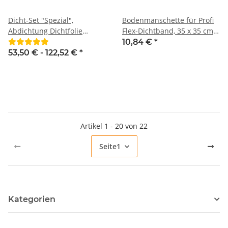
Dicht-Set "Spezial",
Bodenmanschette für Profi
Abdichtung Dichtfolie
Flex-Dichtband, 35 x 35 cm
Dichtband
BTEC
10,84 €
*
53,50 € -
122,52 €
*
Artikel 1 - 20 von 22
Seite
1
Kategorien