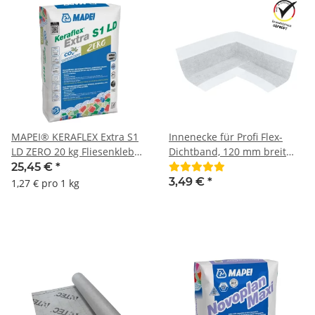
MAPEI® KERAFLEX Extra S1
Innenecke für Profi Flex-
LD ZERO 20 kg Fliesenkleber
Dichtband, 120 mm breit
Fliesenverlegemörtel für
BTEC
25,45 €
*
keramische Fliesen und
3,49 €
*
1,27 € pro 1 kg
großen, mittelgroßen und
kleinformatigen Platten im
Innen- und Außenbereich