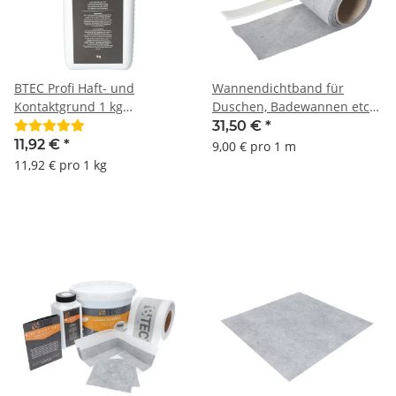
BTEC Profi Haft- und
Wannendichtband für
Kontaktgrund 1 kg
Duschen, Badewannen etc.
Hypergrund Grundierung
3,5 m BTEC
31,50 €
*
Haftbrücke
11,92 €
*
9,00 € pro 1 m
11,92 € pro 1 kg