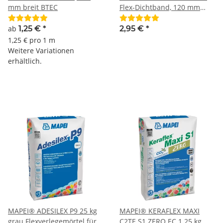
mm breit BTEC
Flex-Dichtband, 120 mm
breit BTEC
ab
1,25 €
*
2,95 €
*
1,25 € pro 1 m
Weitere Variationen
erhältlich.
MAPEI® ADESILEX P9 25 kg
MAPEI® KERAFLEX MAXI
grau Flexverlegemörtel für
C2TE S1 ZERO EC 1 25 kg