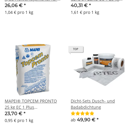
Wand und Decke im Innen-
Fliesenkleber
26,06 €
*
40,31 €
*
& Außenbereich
Fliesenverlegemörtel Flex-
1,04 € pro 1 kg
1,61 € pro 1 kg
Kleber Fliesen-Klebstoff
TOP
MAPEI® TOPCEM PRONTO
Dicht-Sets Dusch- und
25 kg EC 1 Plus
Badabdichtung
Schnellestrich Estrich
23,70 €
*
Verbundestrich Estrich auf
ab
49,90 €
*
0,95 € pro 1 kg
Dämmschicht für Innen-
und Außenbereich