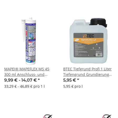
MAPEI® MAPEFLEX MS 45
BTEC Tiefgrund Profi 1 Liter
300 ml Anschluss- und
Tiefengrund Grundierung
Montagekleber Hybridkleber
Haftbrücke für saugenden
9,99 € -
14,07 €
*
5,95 €
*
mineralische Untergründe
33,29 € - 46,89 € pro 1 l
5,95 € pro l