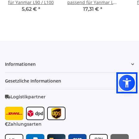
für Yanmar L90 / L100
passend für Yanmar L90
/ L100
5,62 €
*
17,31 €
*
Informationen
Gesetzliche Informationen
Logistikpartner
Zahlungsarten