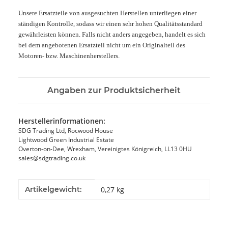
Unsere Ersatzteile von ausgesuchten Herstellen unterliegen einer
ständigen Kontrolle, sodass wir einen sehr hohen Qualitätsstandard
gewährleisten können. Falls nicht anders angegeben, handelt es sich
bei dem angebotenen Ersatzteil nicht um ein Originalteil des
Motoren- bzw. Maschinenherstellers.
Angaben zur Produktsicherheit
Herstellerinformationen:
SDG Trading Ltd, Rocwood House
Lightwood Green Industrial Estate
Overton-on-Dee, Wrexham, Vereinigtes Königreich, LL13 0HU
sales@sdgtrading.co.uk
Produkteigenschaft
Wert
Artikelgewicht:
0,27
kg