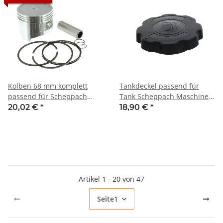
Kolben 68 mm komplett
Tankdeckel passend für
passend für Scheppach
Tank Scheppach Maschinen
Maschinen mit G200F Motor
mit G154F, G200F und G270F
20,02 €
*
18,90 €
*
z.B.: DP3000, DP4500,
Motor
DP5000, HP1100S, HP1200S,
HP1300S, HP1800S, HP2000S,
HP2200S, HP2500S, SC2400p,
VS1000
Artikel 1 - 20 von 47
Seite
1