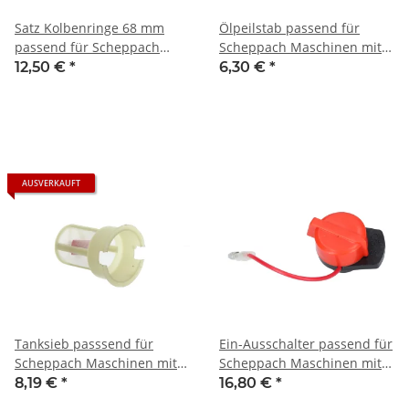
Satz Kolbenringe 68 mm
Ölpeilstab passend für
passend für Scheppach
Scheppach Maschinen mit
Maschinen mit G200F Motor
G200F Motor z.B.: DP3000,
12,50 €
*
6,30 €
*
z.B.: DP3000, DP4500,
DP4500, DP5000, HP1100S,
DP5000, HP1100S, HP1200S,
HP1200S, HP1300S, HP1800S,
HP1300S, HP1800S, HP2000S,
HP2000S, HP2200S, HP2500S,
HP2200S, HP2500S, SC2400p,
SC2400p, VS1000
VS1000
AUSVERKAUFT
Tanksieb passsend für
Ein-Ausschalter passend für
Scheppach Maschinen mit
Scheppach Maschinen mit
G154F, G200F oder G270F
G200F und G270F Motor
8,19 €
*
16,80 €
*
Motor