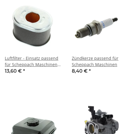
Luftfilter - Einsatz passend
Zündkerze passend für
für Scheppach Maschinen
Scheppach Maschinen
mit G200F Motor (neue
13,60 €
*
8,40 €
*
Baureihe 67 mm hoch) z.B.:
DP3000, DP4500, DP5000,
HP1100S, HP1200S, HP1300S,
HP1800S, HP2000S, HP2200S,
HP2500S, SC2400p, VS1000