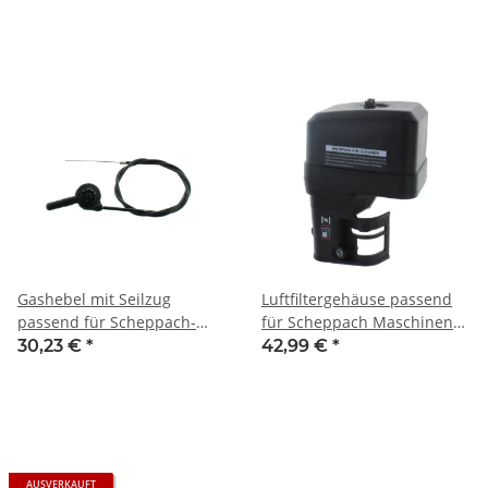
Gashebel mit Seilzug
Luftfiltergehäuse passend
passend für Scheppach-
für Scheppach Maschinen
Maschinen z.B.: HP1200S;
mit G200F Motor z.B.:
30,23 €
*
42,99 €
*
HP1400S; HP1800S;
DP3000, DP4500, DP5000,
HP1900S; HP2000S; HP2500S
HP1100S, HP1200S, HP1300S,
HP1800S, HP2000S, HP2200S,
HP2500S, SC2400p, VS1000
AUSVERKAUFT