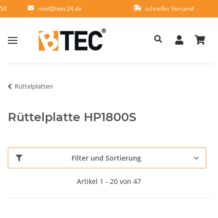
950
mail@btec24.de
schneller Versand
Rüttelplatten
Rüttelplatte HP1800S
Filter und Sortierung
Artikel 1 - 20 von 47