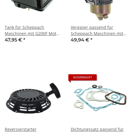
Tank für Scheppach
Vergaser passend für
Maschinen mit G200F Motor
Scheppach Maschinen mit
z.B.: DP3000, DP4500,
G200F Motor z.B.: SC2400P,
47,95 €
*
49,94 €
*
DP5000, HP1100S, HP1200S,
DP3000, HP2000S, HP1100S,
HP1300S, HP1800S, HP2000S,
HP1200S, HP1300S, HP1800S,
HP2200S, HP2500S, SC2400p,
HP2000S, HP2200S, SC2400p
VS1000
AUSVERKAUFT
Reversierstarter
Dichtungssatz passend für