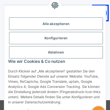
Gesetzliche Informationen
Logistikpartner
Alle akzeptieren
Konfigurieren
Zahlungsarten
Ablehnen
Wie wir Cookies & Co nutzen
Durch Klicken auf „Alle akzeptieren“ gestatten Sie den
Einsatz folgender Dienste auf unserer Website: YouTube,
Vimeo, ReCaptcha, Google Translate, uptain, Google
Vertrag widerrufen
Analytics 4, Google Ads Conversion Tracking. Sie können
die Einstellung jederzeit ändern (Fingerabdruck-Icon links
* Alle Preise inkl. gesetzlicher USt., zzgl.
Versand
unten). Weitere Details finden Sie unter
Konfigurieren
und
in unserer
Datenschutzerklärung
.
© BTEC24
* gilt für Lieferungen innerhalb Deutschlands, Lieferzeiten