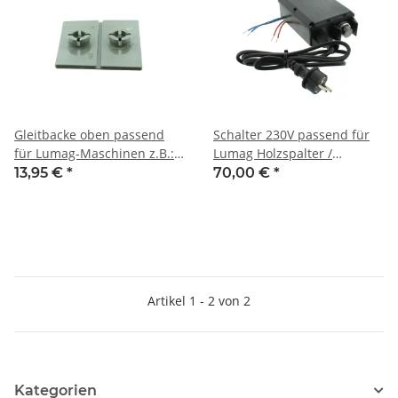
Gleitbacke oben passend
Schalter 230V passend für
für Lumag-Maschinen z.B.:
Lumag Holzspalter /
HOS4-37/4T/5A
Motorschutzschalter HOS 4,
13,95 €
*
70,00 €
*
HOS 5A
Artikel 1 - 2 von 2
Kategorien