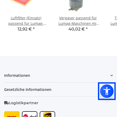
Luftfilter (Einsatz)
Vergaser passend für
T
passend für Lumag-
Lumag-Maschinen mit
Lum
Maschinen z.B.: VP60,
G154F Motor
12,92 €
*
40,02 €
*
VP60S, RP60S
Informationen
Gesetzliche Informationen
Logistikpartner