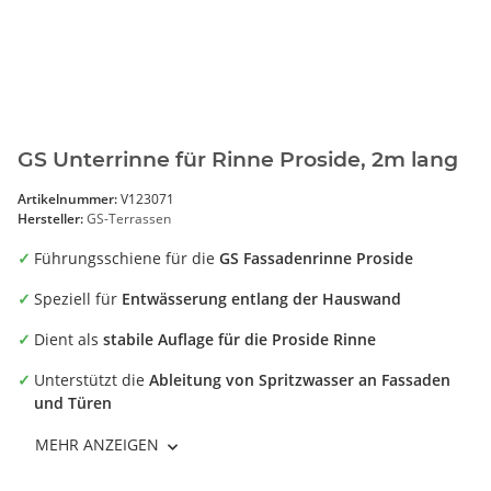
GS Unterrinne für Rinne Proside, 2m lang
Artikelnummer:
V123071
Hersteller:
GS-Terrassen
Führungsschiene für die
GS Fassadenrinne Proside
Speziell für
Entwässerung entlang der Hauswand
Dient als
stabile Auflage für die Proside Rinne
Unterstützt die
Ableitung von Spritzwasser an Fassaden
und Türen
Ideal für
Terrassen mit Wandanschluss
MEHR ANZEIGEN
Robuste und langlebige Ausführung