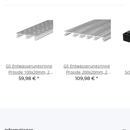
GS Entwässerungsrinne
GS Entwässerungsrinne
Proside 100x20mm, 2
Proside 200x20mm, 2
Sc
Meter Länge
Meter Länge
59,98 €
*
109,98 €
*
Informationen