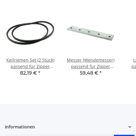
Keilriemen Set (2 Stück)
Messer (Wendemesser)
L
passend für Zipper
passend für Zipper
pa
Maschinen z.B.: ZI-
Maschinen z.B.: ZI-
Ma
82,19 €
*
59,48 €
*
HAEK11000 (17 x 1041)
HAEK11000
HAE
Informationen