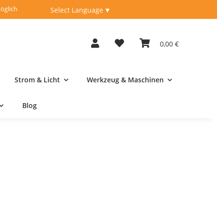
öglich
Fachberatung unter
04262-9198950
Select Language
▼
0,00 €
Strom & Licht
Werkzeug & Maschinen
Blog