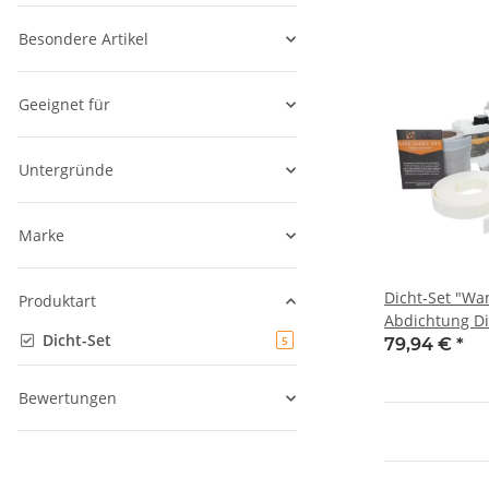
Besondere Artikel
Geeignet für
Untergründe
Marke
Dicht-Set "Wa
Produktart
Abdichtung Di
Dicht-Set
Artikel gefunden
5
für Duschwan
79,94 €
*
Badewanne
Bewertungen