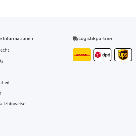
e Informationen
Logistikpartner
recht
tz
iheit
m
setzhinweise