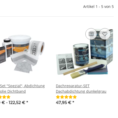
Artikel 1 - 5 von 5
-Set "Spezial", Abdichtung
Dachreparatur-SET
folie Dichtband
Dachabdichtung dunkelgrau
0 € -
122,52 €
*
47,95 €
*