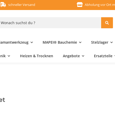
schneller Versand
Abholung vor Ort m
iamantwerkzeug
MAPEI® Bauchemie
Stelzlager
hnik
Heizen & Trocknen
Angebote
Ersatzteile
et