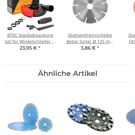
BTEC Staubabsaugung
Diamanttrennscheibe
Di
Set für Winkelschleifer Ø
Beton Sinter Ø 125 mm
FAS
115–125 mm –
Bohrung 22,22 mm
m
23,95 €
*
3,86 €
*
Absaughaube mit
Adapter, Reduzierringen
Dia
& Spannschlüssel
S
Ähnliche Artikel
Seg