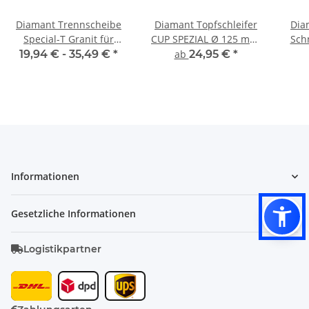
Diamant Trennscheibe
Diamant Topfschleifer
Dia
Special-T Granit für
CUP SPEZIAL Ø 125 mm,
Schn
Granit, Beton, Natur- &
Bauhöhe 22 mm,
19,94 € -
35,49 €
*
ab
24,95 €
*
Kunststeine
Bohrung 22,23 mm
Informationen
Gesetzliche Informationen
Logistikpartner