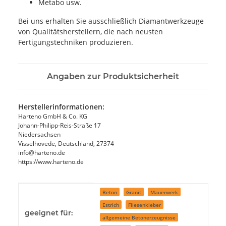
Metabo usw.
Bei uns erhalten Sie ausschließlich Diamantwerkzeuge
von Qualitätsherstellern, die nach neusten
Fertigungstechniken produzieren.
Angaben zur Produktsicherheit
Herstellerinformationen:
Harteno GmbH & Co. KG
Johann-Philipp-Reis-Straße 17
Niedersachsen
Visselhövede, Deutschland, 27374
info@harteno.de
https://www.harteno.de
Produkteigenschaft
Wert
Beton
Granit
Mauerwerk
Estrich
Fliesenkleber
geeignet für:
allgemeine Betonerzeugnisse