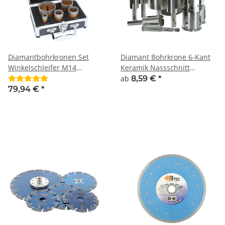
Diamantbohrkronen Set
Diamant Bohrkrone 6-Kant
Winkelschleifer M14
Keramik Nassschnitt
Aufnahme Fliesenbohrkrone
Fliesenbohrer Glasfliese
ab
8,59 €
*
20, 35, 40, 50 und 68mm
79,94 €
*