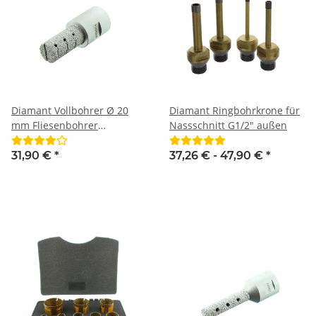
Diamant Vollbohrer Ø 20
Diamant Ringbohrkrone für
mm Fliesenbohrer
Nassschnitt G1/2" außen
Diamantfräser M14
31,90 €
*
37,26 € -
47,90 €
*