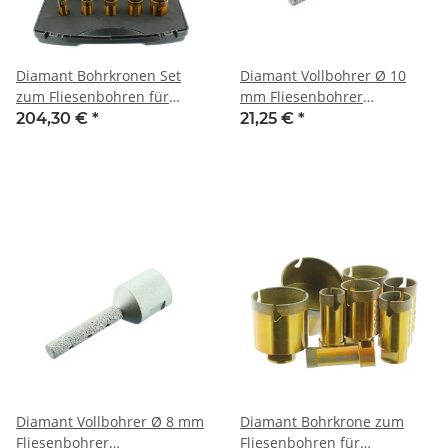
Diamant Bohrkronen Set
Diamant Vollbohrer Ø 10
zum Fliesenbohren für
mm Fliesenbohrer
Winkelschleifer M14
Diamantfräser M14
204,30 €
*
21,25 €
*
Premium dünnwandig
Diamant Vollbohrer Ø 8 mm
Diamant Bohrkrone zum
Fliesenbohrer
Fliesenbohren für