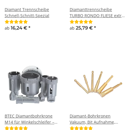
Diamant Trennscheibe
Diamanttrennscheibe
Schnell-Schnitt-Spezial
TURBO RONDO FLIESE extra
dünn
ab
16,24 €
*
ab
25,79 €
*
BTEC Diamantbohrkrone
Diamant-Bohrkronen
M14 für Winkelschleifer –
Vakuum, Bit Aufnahme,
Trockenbohrkrone für
spezial Kühlkern