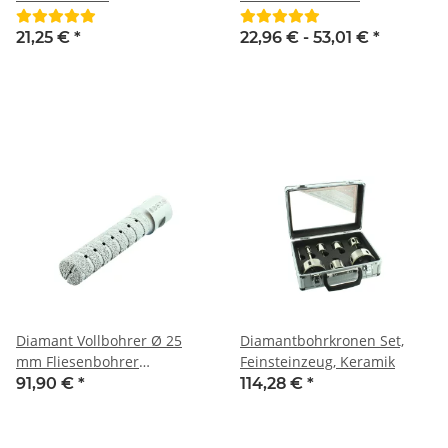
Diamantfräser M14
Winkelschleifer M14
Premium dünnwandig
21,25 €
*
22,96 € -
53,01 €
*
Diamant Vollbohrer Ø 25
Diamantbohrkronen Set,
mm Fliesenbohrer
Feinsteinzeug, Keramik
Diamantfräser M14, NL 100
91,90 €
*
114,28 €
*
mm