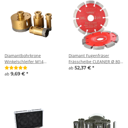
Diamantbohrkrone
Diamant Fugenfräser
Winkelschleifer M14
Frässcheibe CLEANER Ø 80-
Aufnahme Fliesen
115-125-178-230 mm
ab
52,37 €
*
Feinsteinzeug Premium-
Bohrung 22,22 mm Höhe 7
ab
9,69 €
*
Plus-Qualität
mm Fugenfrässcheibe