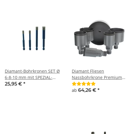
Diamant-Bohrkronen SET Ø
Diamant Fliesen
6-8-10 mm mit SPEZIAL-
Nassbohrkrone Premium
Kühlkern mit BIT-Aufnahme
G1/2" außen Aufnahme
25,95 €
*
für Akkuschrauber und
ab
64,26 €
*
Bohrmaschinen