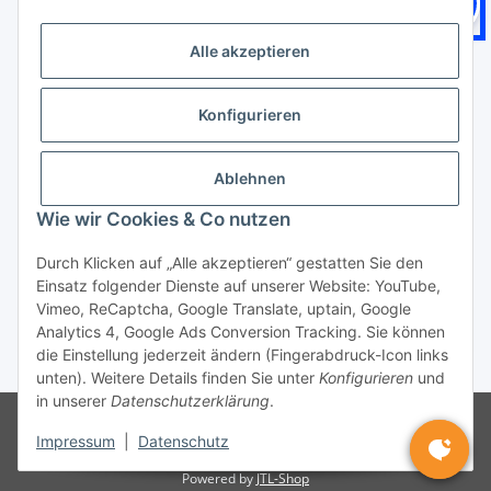
Logistikpartner
Alle akzeptieren
Konfigurieren
Zahlungsarten
Ablehnen
Wie wir Cookies & Co nutzen
Durch Klicken auf „Alle akzeptieren“ gestatten Sie den
Einsatz folgender Dienste auf unserer Website: YouTube,
Vimeo, ReCaptcha, Google Translate, uptain, Google
Vertrag widerrufen
Analytics 4, Google Ads Conversion Tracking. Sie können
die Einstellung jederzeit ändern (Fingerabdruck-Icon links
* Alle Preise inkl. gesetzlicher USt., zzgl.
Versand
unten). Weitere Details finden Sie unter
Konfigurieren
und
in unserer
Datenschutzerklärung
.
© BTEC24
* gilt für Lieferungen innerhalb Deutschlands, Lieferzeiten
für andere Länder entnehmen Sie bitte der Schaltfläche mit den
Impressum
|
Datenschutz
Versandinformationen
Powered by
JTL-Shop