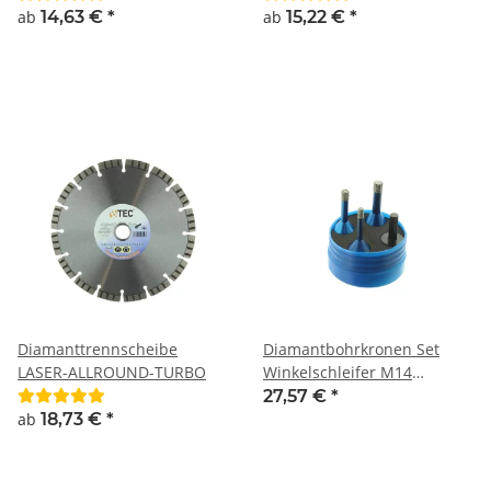
Feinsteinzeug, Keramik,
ab
14,63 €
*
ab
15,22 €
*
Granitfliesen & Kacheln
Diamanttrennscheibe
Diamantbohrkronen Set
LASER-ALLROUND-TURBO
Winkelschleifer M14
Aufnahme 6, 8 und 10mm
27,57 €
*
ab
18,73 €
*