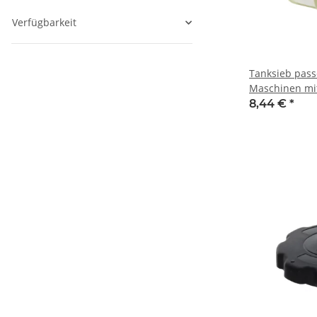
Verfügbarkeit
Tanksieb pas
Maschinen mi
oder G270F M
8,44 €
*