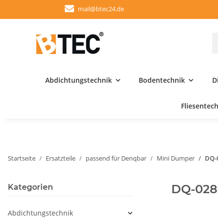
mail@btec24.de
Abdichtungstechnik
Bodentechnik
D
Fliesentec
Startseite
Ersatzteile
passend für Denqbar
Mini Dumper
DQ-
DQ-028
Kategorien
Abdichtungstechnik