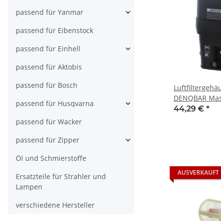
passend für Yanmar
passend für Eibenstock
passend für Einhell
passend für Aktobis
passend für Bosch
Luftfiltergeh
DENQBAR Masc
passend für Husqvarna
Motor z.B.: D
44,29 €
*
DQ-0216, DQ
passend für Wacker
passend für Zipper
Öl und Schmierstoffe
AUSVERKAUFT
Ersatzteile für Strahler und
Lampen
verschiedene Hersteller