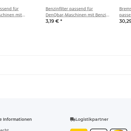
ssend für
Benzinfilter passend für
Brems
chinen mit
DenQbar-Maschinen mit Benzin
passe
F und G270F
Loncin Motor G200F z.B.: DQ-
Dumpe
3,19 €
*
30,2
KM1000E, DQ-0289, DQ-0139,
DQ-0216
e Informationen
Logistikpartner
recht