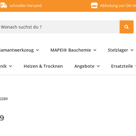
schneller Versand
Abholung vor Ort m
iamantwerkzeug
MAPEI® Bauchemie
Stelzlager
hnik
Heizen & Trocknen
Angebote
Ersatzteile
0289
9