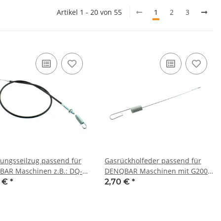
Artikel 1 - 20 von 55
1
2
3
ungsseilzug passend für
Gasrückholfeder passend für
AR Maschinen z.B.: DQ-
DENQBAR Maschinen mit G200F
 DQ-0290
Motor z.B.: DQ-0289, DQ-0139,
8 €
*
2,70 €
*
DQ-0216, DQ-KM1000E