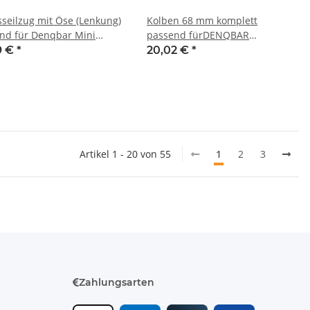
seilzug mit Öse (Lenkung)
Kolben 68 mm komplett
nd für Denqbar Mini
passend fürDENQBAR
r z.B.: DQ-0289, DQ-0290
Maschinen mit G200F Motor
9 €
*
20,02 €
*
z.B.: DQ-0289, DQ-0139, DQ-
0216, DQ-KM1000E
Artikel 1 - 20 von 55
1
2
3
Zahlungsarten