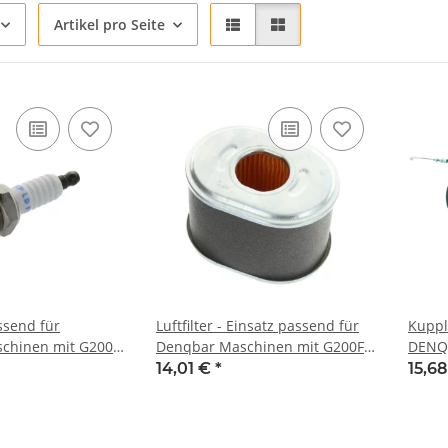
Artikel pro Seite
ssend für
Luftfilter - Einsatz passend für
Kuppl
hinen mit G200F
Denqbar Maschinen mit G200F
DENQB
Motor (neue Baureihe 67 mm
0289,
14,01 €
*
15,6
hoch) z.B.: DQ-0289, DQ-0139,
DQ-0216, DQ-KM1000E