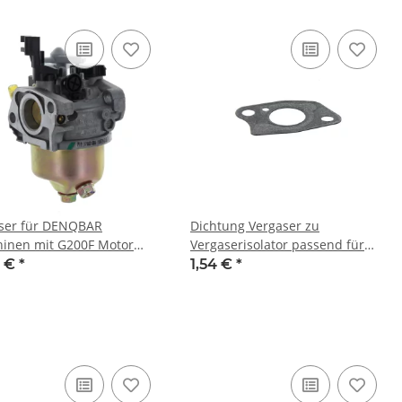
ser für DENQBAR
Dichtung Vergaser zu
inen mit G200F Motor
Vergaserisolator passend für
 DQ-0289, DQ-0139, DQ-
DENQBAR Maschinen mit G200F
6 €
*
1,54 €
*
 DQ-KM1000E
Motor z.B.: DQ-0289, DQ-0139,
DQ-0216, DQ-KM1000E