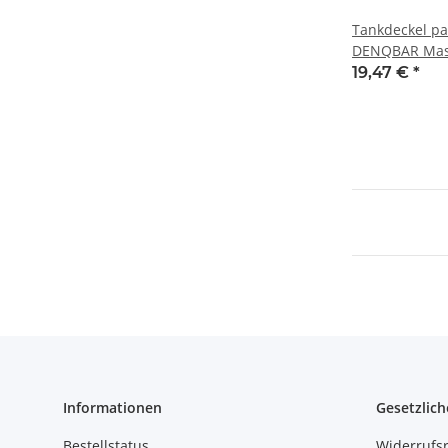
Tankdeckel pa
DENQBAR Mas
Motoren G200
19,47 €
*
Informationen
Gesetzlich
Bestellstatus
Widerrufs