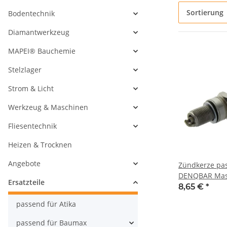
Sortierung
Bodentechnik
Diamantwerkzeug
MAPEI® Bauchemie
Stelzlager
Strom & Licht
Werkzeug & Maschinen
Fliesentechnik
Heizen & Trocknen
Angebote
Zündkerze pa
DENQBAR Masc
Ersatzteile
Motor
8,65 €
*
passend für Atika
passend für Baumax