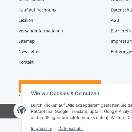
Kauf auf Rechnung
Datenschu
Lexikon
AGB
Versandinformationen
Barrierefre
Sitemap
Impressu
Newsletter
Batteriege
Kontakt
Vertrag widerrufen
Wie wir Cookies & Co nutzen
* Alle Preise inkl. gesetzlicher USt., zzgl.
Versand
Durch Klicken auf „Alle akzeptieren“ gestatten Sie 
© BTEC24
* gilt für Lieferungen innerhalb Deutschlan
ReCaptcha, Google Translate, uptain, Google Analyti
ändern (Fingerabdruck-Icon links unten). Weitere Det
Impressum
|
Datenschutz