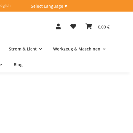
öglich
Fachberatung unter
04262-9198950
Select Language
▼
0,00 €
Strom & Licht
Werkzeug & Maschinen
Blog