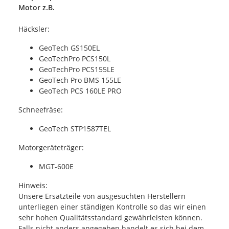
Motor z.B.
Häcksler:
GeoTech GS150EL
GeoTechPro PCS150L
GeoTechPro PCS155LE
GeoTech Pro BMS 155LE
GeoTech PCS 160LE PRO
Schneefräse:
GeoTech STP1587TEL
Motorgeräteträger:
MGT-600E
Hinweis:
Unsere Ersatzteile von ausgesuchten Herstellern
unterliegen einer ständigen Kontrolle so das wir einen
sehr hohen Qualitätsstandard gewährleisten können.
Falls nicht anders angegeben handelt es sich bei dem