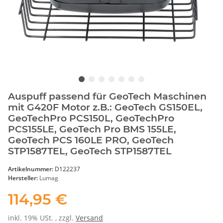
Auspuff passend für GeoTech Maschinen
mit G420F Motor z.B.: GeoTech GS150EL,
GeoTechPro PCS150L, GeoTechPro
PCS155LE, GeoTech Pro BMS 155LE,
GeoTech PCS 160LE PRO, GeoTech
STP1587TEL, GeoTech STP1587TEL
Artikelnummer:
D122237
Hersteller:
Lumag
114,95 €
inkl. 19% USt. , zzgl.
Versand